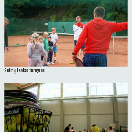
Šeimų teniso turnyras