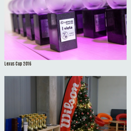
Lexus Cup 2016