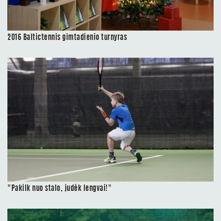
2016 Baltictennis gimtadienio turnyras
"Pakilk nuo stalo, judėk lengvai!"