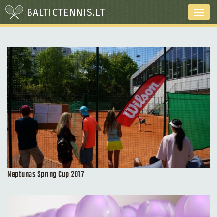
Toggle
navigat
Neptūnas Spring Cup 2017